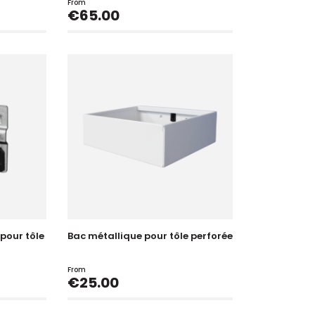
From
Price
€65.00
pour tôle
Bac métallique pour tôle perforée
From
Price
€25.00