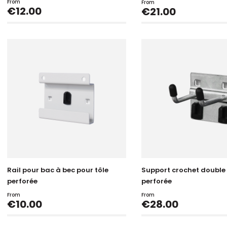
From
From
Price
€12.00
Price
€21.00
Rail pour bac à bec pour tôle
Support crochet double 
perforée
perforée
From
From
Price
Price
€10.00
€28.00