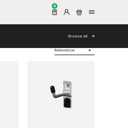
0
Browse all

Relevance