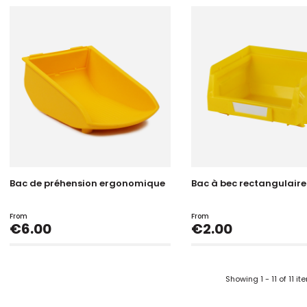
Bac de préhension ergonomique
Bac à bec rectangulaire
From
From
Price
Price
€6.00
€2.00
Showing 1 - 11 of 11 i