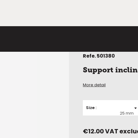
Refe.
501380
Support inclin
More detail
Size
25 mm
€12.00 VAT excl