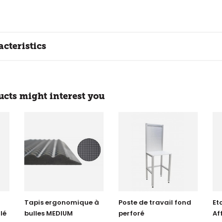
cteristics
cts might interest you
Tapis ergonomique à
Poste de travail fond
Et
lé
bulles MEDIUM
perforé
Af