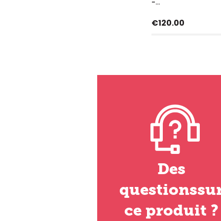
-...
Price
€120.00
Des
questionssu
ce produit ?