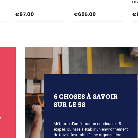
ma
Price
Price
P
€97.00
€605.00
€
6 CHOSES À SAVOIR
SUR LE 5S
r
Méthode d'amélioration continue en 5
étapes qui vise à établir un environnement
de travail favorable à une organisation