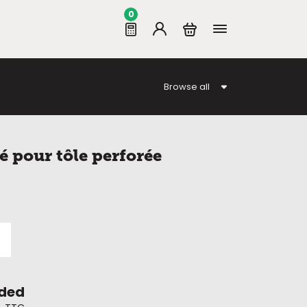
0
Browse all
é pour tôle perforée
uded