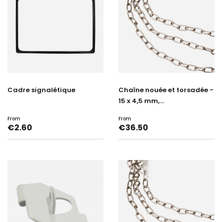
Cadre signalétique
Chaîne nouée et torsadée -
15 x 4,5 mm,...
From
From
Price
Price
€2.60
€36.50