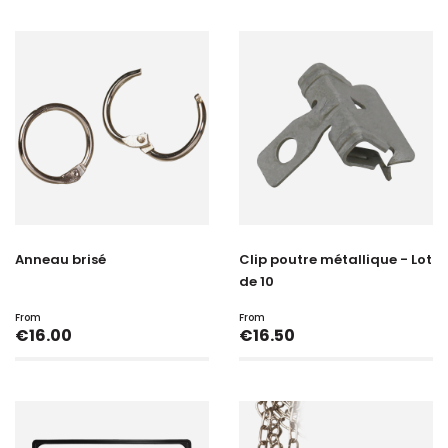
Anneau brisé
Clip poutre métallique - Lot
de 10
From
From
Price
Price
€16.00
€16.50