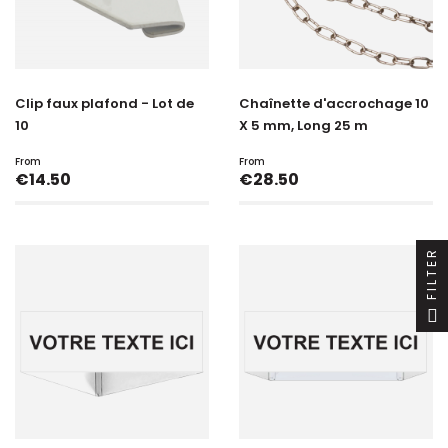
Clip faux plafond - Lot de
Chaînette d'accrochage 10
10
X 5 mm, Long 25 m
From
From
Price
Price
€14.50
€28.50
FILTER