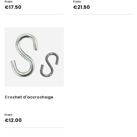
From
From
Price
Price
€17.50
€21.50
Crochet d'accrochage
From
Price
€12.00