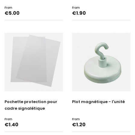
From
From
Price
Price
€5.00
€1.90
Pochette protection pour
Plot magnétique - l'unité
cadre signalétique
From
From
Price
Price
€1.40
€1.20