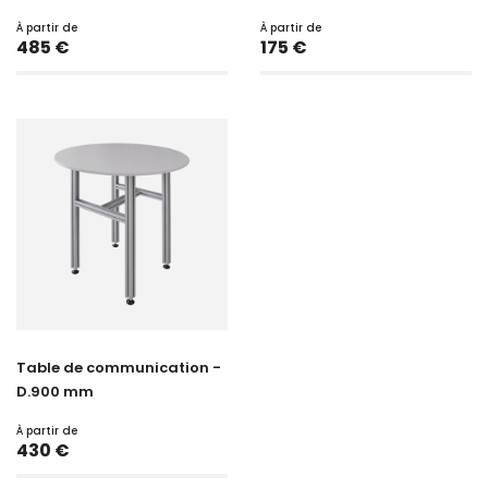
À partir de
À partir de
Prix
Prix
485 €
175 €
Table de communication -
D.900 mm
À partir de
Prix
430 €