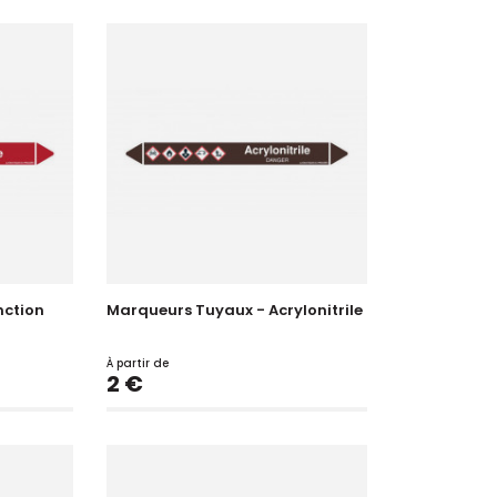
nction
Marqueurs Tuyaux - Acrylonitrile
À partir de
Prix
2 €