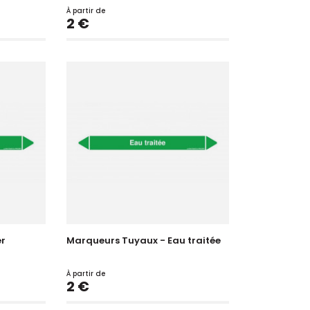
À partir de
Prix
2 €
er
Marqueurs Tuyaux - Eau traitée
À partir de
Prix
2 €