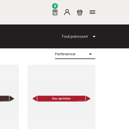
0
Tout parcourir

Pertinence