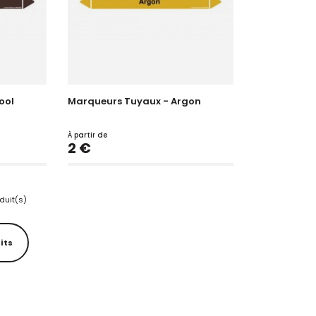
ool
Marqueurs Tuyaux - Argon
À partir de
Prix
2 €
oduit(s)
its