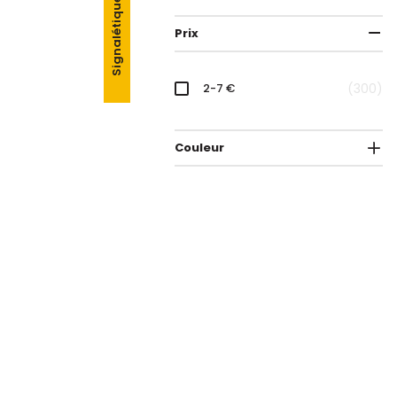
Signalétique
Prix
2-7 €
300
Couleur