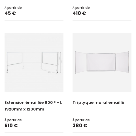
À partir de
À partir de
Prix
Prix
45 €
410 €
Extension émaillée 800 ° - L
Triptyque mural emaillé
1920mm x 1200mm
À partir de
À partir de
Prix
Prix
510 €
380 €