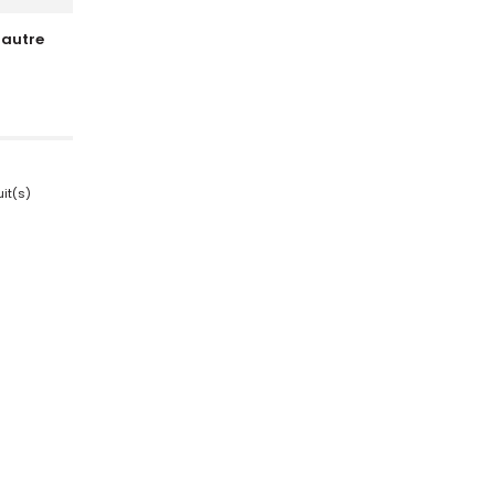
 autre
uit(s)