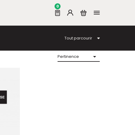
0
Tout parcourir

Pertinence