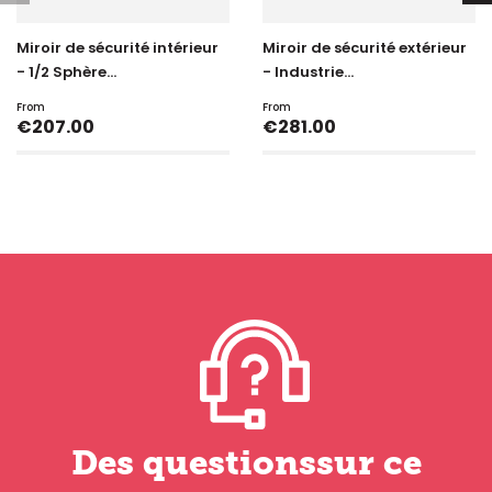
Miroir de sécurité intérieur
Miroir de sécurité extérieur
- 1/2 Sphère...
- Industrie...
From
From
Price
Price
€207.00
€281.00
Des questionssur ce