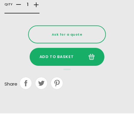
QITY
Ask for a quote
ADD TO BASKET
Share