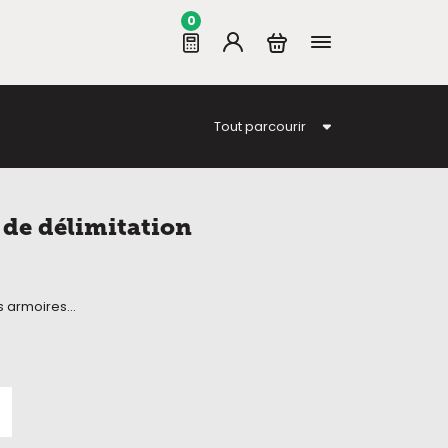
0
Tout parcourir
 de délimitation
 armoires...