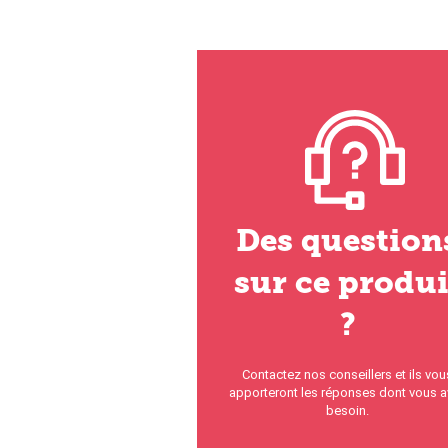
Des question
sur ce produi
?
Contactez nos conseillers et ils vou
apporteront les réponses dont vous 
besoin.