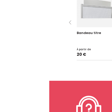
Bandeau titre
À partir de
Prix
20 €