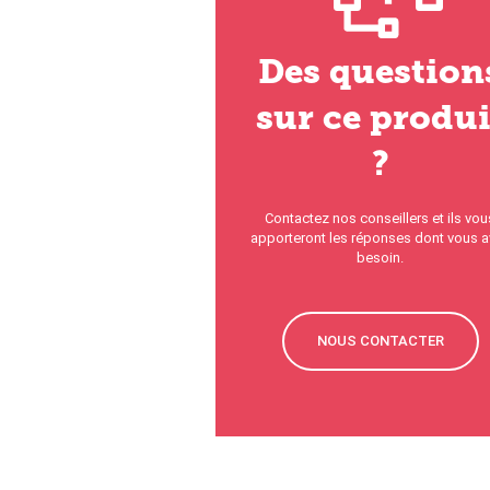
Des question
sur ce produi
?
Contactez nos conseillers et ils vou
apporteront les réponses dont vous 
besoin.
NOUS CONTACTER