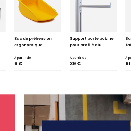
Bac de préhension
Support porte bobine
Su
ergonomique
pour profilé alu
tab
À partir de
À partir de
À p
Prix
Prix
Pr
6 €
39 €
61