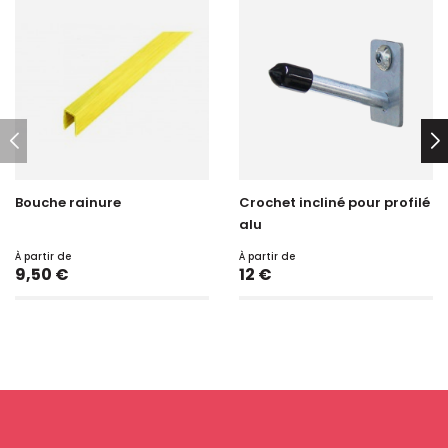
Bouche rainure
Crochet incliné pour profilé
alu
À partir de
À partir de
Prix
Prix
9,50 €
12 €